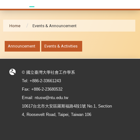
Home
Events & Announcement
:::
Announcement
Events & Activities
© 國立臺灣大學社會工作學系
Tel: +886-2-33661243
Fax: +886-2-23680532
Email: ntusw@ntu.edu.tw
10617台北市大安區羅斯福路4段1號 No.1, Section
4, Roosevelt Road, Taipei, Taiwan 106