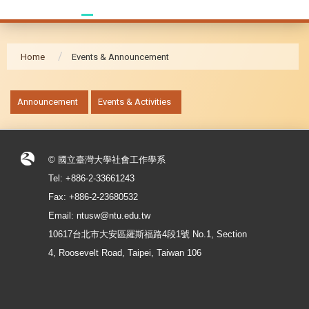
Home
Events & Announcement
:::
Announcement
Events & Activities
© 國立臺灣大學社會工作學系
Tel: +886-2-33661243
Fax: +886-2-23680532
Email: ntusw@ntu.edu.tw
10617台北市大安區羅斯福路4段1號 No.1, Section
4, Roosevelt Road, Taipei, Taiwan 106