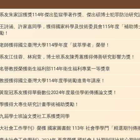
系友朱家誼獲獎114年傑出監獄學著作獎、傑出碩博士犯罪防治研究
王詩涵、許家嘉同學，獲得國家科學及技術委員會115年度「補助博
勵！
老師獲得國立臺灣大學114學年度「拔萃學者」榮譽！
系友江佳蓉、林宛萱，博士班系友陳秀蕙獲得傳善研究影響力獎！
名譽教授榮獲衛生福利部114年衛生福利專業一等獎章
教授獲得國立臺灣大學114年度學術勵進青年講座！
黃龍冠系友獲得華藝數位2024年度最佳學術傳播論文獎！
學獲得大專生研究計畫學術補助獎勵！
九屆學士班論文獎社工系獲獎同學
社會工作學刊》榮獲 國家圖書館 113年 社會學學門「精選期刊傳
大社會工作學刊》2024年 再度榮獲 國科會人社期刊評比核心期刊收錄