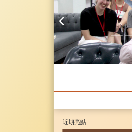
20241104 臥龍崗
近期亮點