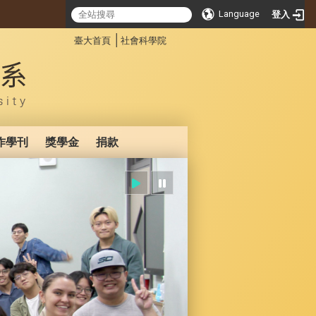
Language
登入
:::
│
臺大首頁
社會科學院
作學刊
獎學金
捐款