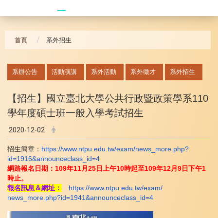
20241104 臥龍崗
首頁
系外招生
:::
系辦公告
活動演講
系外活動
系外徵才
系外招生
【招生】國立臺北大學公共行政暨政策學系
110
學年度碩士班一般入學考試招生
2020-12-02
招生簡章：
https://www.ntpu.edu.tw/
exam/news_more.php?
id=1916&
announceclass_id=4
網路報名日期：
109
年
11
月
25
日上午
10
時起至
109
年
12
月
9
日下午
1
時止。
報名訊息＆網址：
https://www.ntpu.edu.tw/exam/
news_more.php?id=1941&
announceclass_id=4