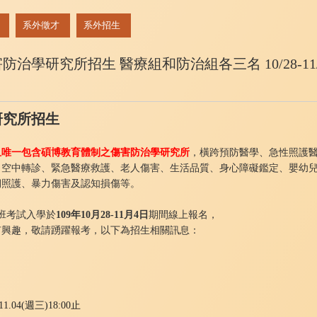
系外徵才
系外招生
治學研究所招生 醫療組和防治組各三名 10/28-11
研究所招生
且唯一包含碩博教育體制之傷
害防治學研究所
，橫跨預防醫學、急性照護
、空中轉診、緊急醫療救護、
老人傷害、生活品質、身心障礙鑑定、嬰幼
期照護、
暴力傷害及認知損傷等。
士班考試入學於
109年10
月28-11月4日
期間線上報名，
有興趣，敬請踴躍報考，
以下為招生相關訊息：
1.04(
週三)18:00止