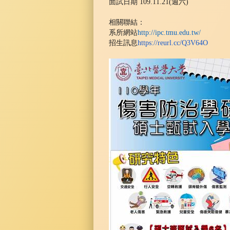
面試日期 109.11.21(週六)
相關聯結：
系所網站
http://ipc.tmu.edu.tw/
招生訊息
https://reurl.cc/Q3V64O