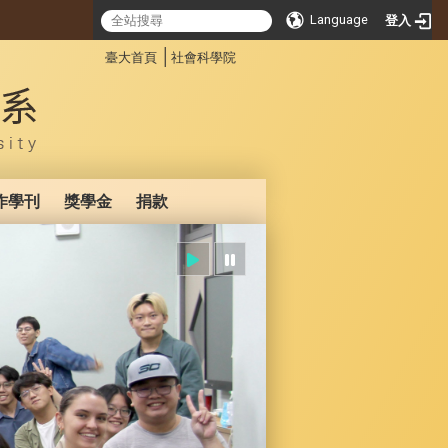
Language
登入
:::
│
臺大首頁
社會科學院
作學刊
獎學金
捐款