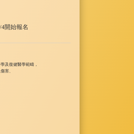
/4開始報名
醫學及復健醫學範疇，
兒傷害、