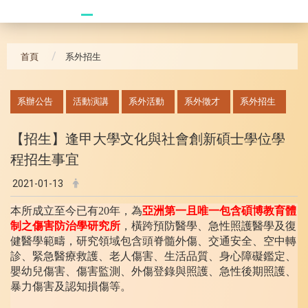
20241104 臥龍崗
首頁
系外招生
:::
系辦公告
活動演講
系外活動
系外徵才
系外招生
逢甲大學文化與社會創新碩士學位學
【招生】
程招生事
宜
2021-01-13
本所成立至今已有20年，為
亞洲第一且唯一包含碩博教育體
制之傷
害防治學研究所
，橫跨預防醫學、急性照護醫學及復
健醫學範疇，研究領域包含頭脊髓外傷、交通安全、空中轉
診、緊急醫療救護、
老人傷害、生活品質、身心障礙鑑定、
嬰幼兒傷害、傷害監測、外傷登錄與照護、急性後期照護、
暴力傷害及認知損傷等。