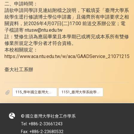
二、申請時間：
請欲申請同學詳見連結附檔之說明，下載填妥「臺灣大學系
統學生逕行修讀博士學位申請書」且備齊所有申請要求之相
關資料，於2026年4月07日(二)17:00 前送交系辦公室；電
子檔請寄 ntusw@ntu.edu.tw
註：雙修生須為應屆畢業且本學期已或將完成本系所有雙修
修業所規定之學分者才符合資格。
本校相關規定：
https://www.aca.ntu.edu.tw/w/aca/GAADService_21071215
臺大社工系辦
115_學年國立臺灣大學社會工作學系學士碩士逕攻博士生申請.pdf
1151_臺灣大學系統學生逕行修讀博士學位申請書.docx
© 國立臺灣大學社會工作學系
Tel: +886-2-33661243
Fax: +886-2-23680532