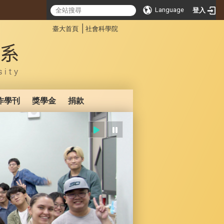
Language
登入
:::
│
臺大首頁
社會科學院
作學刊
獎學金
捐款