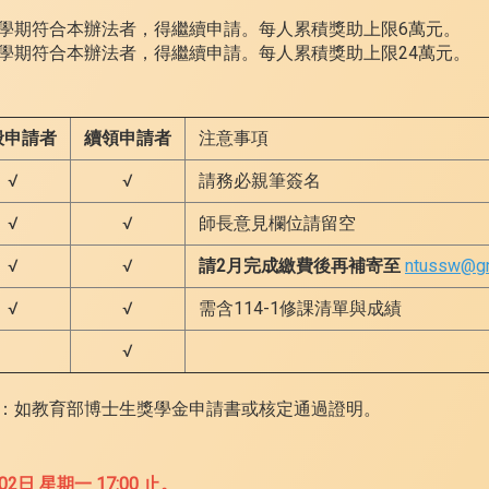
學期符合本辦法者，得繼續申請。每人累積獎助上限6萬元。
學期符合本辦法者，得繼續申請。每人累積獎助上限24萬元。
般申請者
續領申請者
注意事項
√
√
請務必親筆簽名
√
√
師長意見欄位請留空
√
√
請2月完成繳費後再補寄至
ntussw@gm
√
√
需含114-1修課清單與成績
√
如：如教育部博士生獎學金申請書或核定通過證明。
日 星期一 17:00 止。