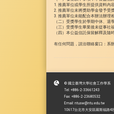
1. 推薦單位或學生所提供資料內
2. 推薦單位未將獎助學金發予受
3. 推薦單位未能配合本辦法辦理
（二）受獎學生於學期中休、退
（三）受獎學生畢業後未從事社
（四）本公益信託保留解釋及隨
有任何問題，請洽聯絡窗口：系辦
© 國立臺灣大學社會工作學系
Tel: +886-2-33661243
Fax: +886-2-23680532
Email: ntusw@ntu.edu.tw
10617台北市大安區羅斯福路4段1號 No.1,