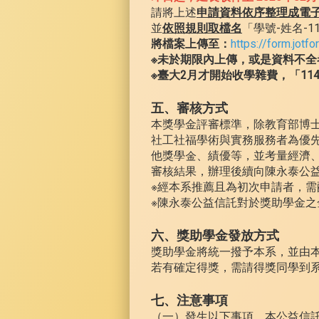
請將上述
申請資料依序整理成電子
並
依照規則取檔名
「學號-姓名-1
將檔案上傳至：
https://form.jo
※未於期限內上傳，或是資料不全
※臺大2月才開始收學雜費，「11
五、審核方式
本獎學金評審標準，除教育部博
社工社福學術與實務服務者為優
他獎學金、績優等，並考量經濟
審核結果，辦理後續向陳永泰公
※經本系推薦且為初次申請者，需
※陳永泰公益信託對於獎助學金
六、獎助學金發放方式
獎助學金將統一撥予本系，並由
若有確定得獎，需請得獎同學到
七、注意事項
（一）發生以下事項，本公益信