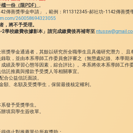
檔一份（限PDF）
。
142傳善獎學金申請」，範例：R11312345-郝社功-1142傳善
tform.com/260058694323055
者，將不予受理。
4-2學校繳費收據影本」請完成繳費後再補寄至
ntussw@gmail.c
士班獎學金通過者，其餘以研究所全職學生且具備研究潛力 、且
先錄取，並由本系導師工作委員會評審之（無懲處紀錄、本學期
、成績及學習心態等因素，綜合評比）。本系將依本系導師工作
益信託推薦與撥款予受獎人等相關事宜。
配合公益信託面談。
之金額、名額及受獎學生，保留最後核定權利。
本系發予受獎學生。
系辦填寫學生簽收單。
託得停止對推薦單位所有獎助：