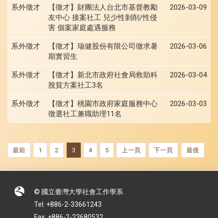
系外徵才
【徵才】財團法人台北市基督教勵
2026-03-09
友中心 接案社工 兒少性剝削/性侵
害 個案家庭處遇服務
系外徵才
【徵才】瑞健股份有限公司徵求暑
2026-03-06
期實習生
系外徵才
【徵才】新北市政府社會局救助科
2026-03-04
脫貧方案社工3名
系外徵才
【徵才】桃園市政府家庭服務中心
2026-03-03
徵選社工兼職助理11名
最前
1
2
3
4
5
上一頁
下一頁
最後
© 國立臺灣大學社會工作學系
Tel: +886-2-33661243
Fax: +886-2-23680532