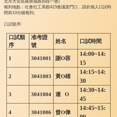
北市大安區羅斯福路四段一號)
報到地點：社會社工系館
423
會議室門口，請於個人口試時
間前
10
分鐘報到。
口試順序
:
口試順
准考證
姓名
口試時間
序
號
14:00~14:
1
3041001
謝
O
容
15
14:15~14:
2
3041003
黃
O
雄
30
14:30~14:
3
3041004
連
O
45
14:45~15:
4
3041006
曾
O
偉
00