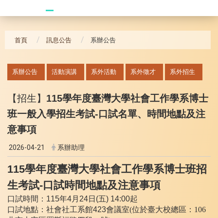
20240621_哥大拜訪團
首頁
訊息公告
系辦公告
:::
系辦公告
活動演講
系外活動
系外徵才
系外招生
【招生】
115
學年度臺灣大學社會工作學系博士
班一般入學招生考試
-
口試名單、時間地點及注
意事項
2026-04-21
系辦助理
115
學年度臺灣大學社會工作學系博士班招
生考試
-
口試時間地點及注意事項
口試時間：
115
年
4
月
24
日
(
五
) 14:00
起
口試地點：社會社工系館
423
會議室(位於臺大校總區：106