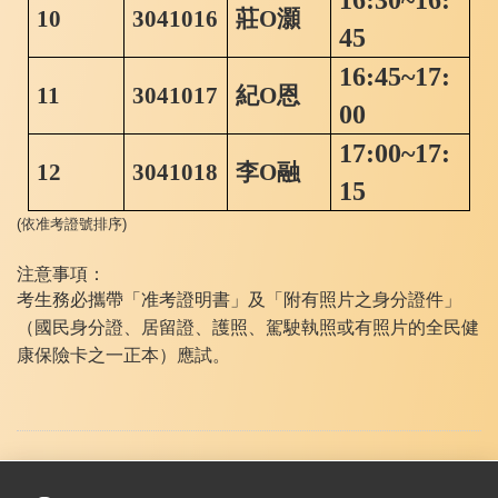
16:30~16:
10
3041016
莊
O
灝
45
16:45~17:
11
3041017
紀
O
恩
00
17:00~17:
12
3041018
李
O
融
15
(
依准考證號排序
)
注意事項：
考生務必攜帶「准考證明書」及「附有照片之身分證件」
（國民身分證、居留證、護照、駕駛執照或有照片的全民健
康保險卡之一正本）應試。