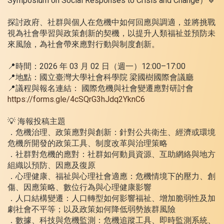
Symposium on Social Responses to Crisis and Change）🔹
探討政府、社群與個人在危機中如何回應與調適，並將挑戰
視為社會學習與政策創新的契機，以提升人類福祉並預防未
來風險，為社會帶來應對行動與制度創新。
📍時間：2026 年 03 月 02 日（週一）12:00–17:00
📍地點：國立臺灣大學社會科學院 梁國樹國際會議廳
📍議程與報名連結： 國際危機與社會變遷應對研討會
https://forms.gle/4cSQrG3hJdq2YknC6
💡 海報投稿主題
．危機治理、政策應對與創新：針對公共衛生、經濟或環境
危機所開發的政策工具、制度改革與治理策略
．社群對危機的應對：社群如何動員資源、互助網絡與地方
組織以預防、因應及復原
．心理健康、福祉與心理社會適應：危機情境下的壓力、創
傷、因應策略、數位行為與心理健康影響
．人口結構變遷：人口轉型如何影響福祉、增加脆弱性及加
劇社會不平等；以及政策如何降低弱勢族群風險
．數據、科技與危機監測：危機追蹤工具、即時監測系統、