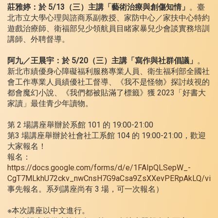
莊雅婷：於 5/13（三）主講「藝術治療與創傷知情」
。臺
北市立大學心理與諮商系副教授、家防中心／家扶中心特約
遊戲治療師、衛福部兒少領航員目睹家暴兒少會談實務培訓
講師、外聘督導。
阿九／王晨宇：於 5/20（三）主講「寫作與社群倡議」
。
新北市績優身心障礙福利服務專業人員、衛生福利部全國社
會工作專業人員績優社工督導、《我不是怪物》探討歧視的
都會魔幻小說、《我們都被貼滿了標籤》獲 2023「好書大
家讀」最佳青少年讀物。
第 2 場講座舉辦於系館 101 的 19:00-21:00
第3 場講座舉辦於社會社工系館 104 的 19:00-21:00，歡迎
大家報名！
報名：
https://docs.google.com/forms/d/e/1FAIpQLSepW_-
CgT7MLkhU72ckv_nwCnsH7G9aCsa9ZsXXevPERpAkLQ/vie
事先報名。系列講座尚有 3 場，可一次報名）
※本次講座以中文進行。