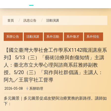
20241104 臥龍崗
首頁
訊息公告
活動演講
:::
系辦公告
活動演講
系外活動
系外徵才
系外招生
【國立臺灣大學社會工作學系X1142職涯講座系
列】 5/13（三）「藝術治療與創傷知情」主講
人：臺北市立大學心理與諮商系莊雅婷副教
授。5/20（三）「寫作與社群倡議」主講人：
阿九／王晨宇社工督導
2026-05-08
系辦助理
多元圖景｜多元圖景促成改變與治療實務的新路徑。講師如
下：