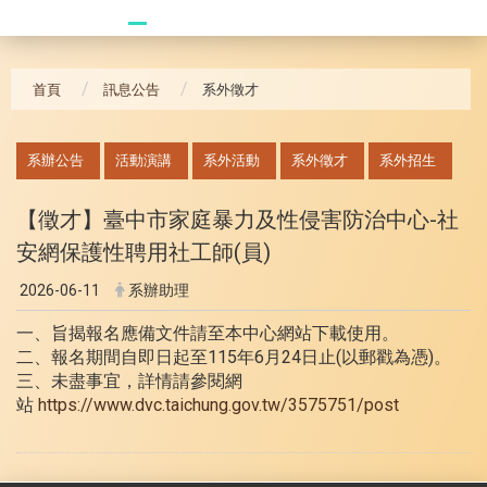
20241104 臥龍崗
首頁
訊息公告
系外徵才
:::
系辦公告
活動演講
系外活動
系外徵才
系外招生
【徵才】臺中市家庭暴力及性侵害防治中心-社
安網保護性聘用社工師(員)
2026-06-11
系辦助理
一、旨揭報名應備文件請至本中心網站下載使用。
二、報名期間自即日起至115年6月24日止(以郵戳為憑)。
三、未盡事宜，詳情請參閱網
站
https://www.dvc.taichung.gov.tw/3575751/post