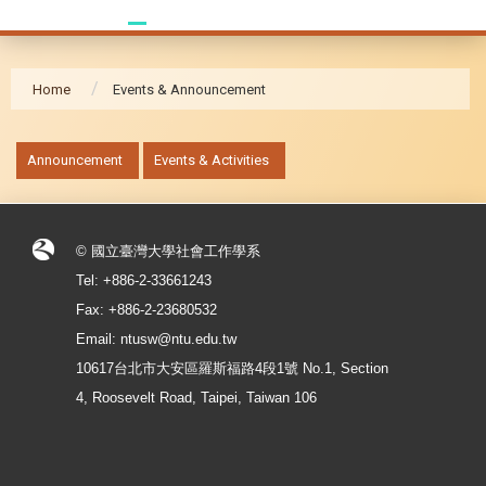
Home
Events & Announcement
:::
Announcement
Events & Activities
© 國立臺灣大學社會工作學系
Tel: +886-2-33661243
Fax: +886-2-23680532
Email: ntusw@ntu.edu.tw
10617台北市大安區羅斯福路4段1號 No.1, Section
4, Roosevelt Road, Taipei, Taiwan 106