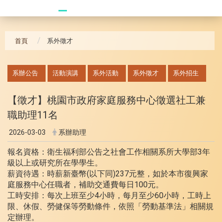
20241104 臥龍崗
首頁
系外徵才
:::
系辦公告
活動演講
系外活動
系外徵才
系外招生
【徵才】桃園市政府家庭服務中心徵選社工兼
職助理11名
2026-03-03
系辦助理
報名資格：衛生福利部公告之社會工作相關系所大學部3年
級以上或研究所在學學生。
薪資待遇：時薪新臺幣(以下同)237元整，如於本市復興家
庭服務中心任職者，補助交通費每日100元。
工時安排：每次上班至少4小時，每月至少60小時，工時上
限、休假、勞健保等勞動條件，依照「勞動基準法」相關規
定辦理。