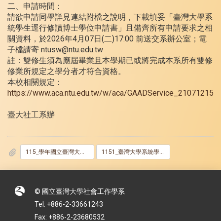
二、申請時間：
請欲申請同學詳見連結附檔之說明，下載填妥「臺灣大學系
統學生逕行修讀博士學位申請書」且備齊所有申請要求之相
關資料，於2026年4月07日(二)17:00 前送交系辦公室；電
子檔請寄 ntusw@ntu.edu.tw
註：雙修生須為應屆畢業且本學期已或將完成本系所有雙修
修業所規定之學分者才符合資格。
本校相關規定：
https://www.aca.ntu.edu.tw/w/aca/GAADService_21071215
臺大社工系辦
115_學年國立臺灣大學社會工作學系學士碩士逕攻博士生申請.pdf
1151_臺灣大學系統學生逕行修讀博士學位申請書.docx
© 國立臺灣大學社會工作學系
Tel: +886-2-33661243
Fax: +886-2-23680532