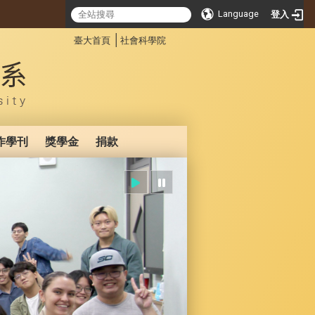
Language
登入
:::
│
臺大首頁
社會科學院
作學刊
獎學金
捐款