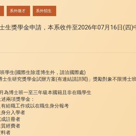
系外徵才
系外招生
生獎學金申請，本系收件至2026年07月16日(四)中
士班學生(國際生除逕博生外，請洽國際處)
會博士生研究獎學金試辦方案(有連結請詳閱)」獎勵對象不限博士
09月為博士班一至三年級本國籍且非在職學生
上述兩項獎學金：
時之有給職工作或以在職生身分報考
生身分入學者
完成註冊者
性質經費者
資料者