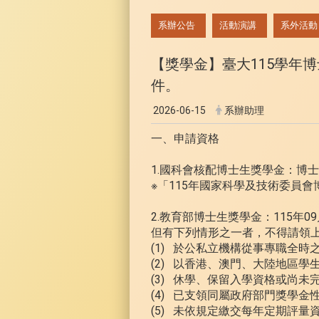
:::
系辦公告
活動演講
系外活動
【獎學金】臺大115學年博士
件。
2026-06-15
系辦助理
一、申請資格
1.國科會核配博士生獎學金：博
※「115年國家科學及技術委員
2.教育部博士生獎學金：115年
但有下列情形之一者，不得請領
(1) 於公私立機構從事專職全
(2) 以香港、澳門、大陸地區學
(3) 休學、保留入學資格或尚未
(4) 已支領同屬政府部門獎學金
(5) 未依規定繳交每年定期評量