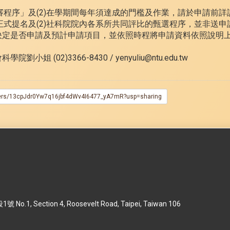
初審程序」及(2)在學期間每年須達成的門檻及作業，請於申請前
後正式提名及(2)社科院院內各系所共同評比的甄選程序，並非送
決定是否申請及預計申請項目，並依照時程將申請資料依照說明
(02)3366-8430 / yenyuliu@ntu.edu.tw
olders/13cpJdr0Yw7q16jbf4dWv4I6477_yA7mR?usp=sharing
 Section 4, Roosevelt Road, Taipei, Taiwan 106