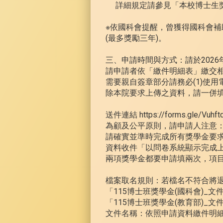
詳細規定請參見「本校博士生
※依國科會提醒，曾獲得國科會補
(最多獎勵三年)。
三、申請時間與方式：請於2026年
請申請者依「繳件明細表」繳交
需要親自簽章部分請務必(1)使用
除本院要求上傳之資料，請一併填
送件連結 https://forms.gle/Vuh
為顧及公平原則，請申請人注意
請確實並準時完成所有獎學金要
資料收件「以問卷系統顯示完成
兩項獎學金都要申請填兩次，項
檔案取名規則：若檔名不符合將
「115博士班獎學金(國科會)_文件
「115博士班獎學金(教育部)_文件
文件名稱：依照申請資料繳件明