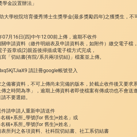
獎學金設置辦法」
助大學校院培育優秀博士生獎學金(最多獎勵四年)之獲獎生，不
07月16日(四)中午12:00前上傳，逾期不收件
相關申請資料（繳件明細表及申請資料表，如附件）繳交電子檔
電子簽章或(2)親簽後掃描成電子檔方式完成，
寫「切結書(有院/系共兩項切結)」檔案並上傳。
ftdxq5KjTJiaX9 請註冊google帳號登入
：
求之備審資料，不可上傳尚未完備的版本，於截止收件後又要求
上傳之時間為準」，逾期上傳資料者即使檔案有傳成功也不會送
目請不要選錯。
退件請申請人重新申請送件
名稱+系所_學號(for 舊生)+姓名」或
名稱+系所_學號(for 舊生)+姓名」
細表所列之各項資料、社科院切結書、社工系切結書