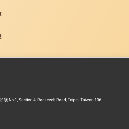
專
專
 Section 4, Roosevelt Road, Taipei, Taiwan 106