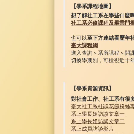
【學系課程地圖】
想了解社工系在學些什麼
社工系必修課程及畢業門
也可以
至下方連結看歷年
臺大課程網
進入查詢＞系所課程＞開課
切換學期別，可檢視近十
【學系資源資訊】
對社會工作、社工系有很
臺大社工系杜鵑花節粉絲
系上學長姐訪談文章一
系上學長姐訪談文章二
系上成員訪談影片