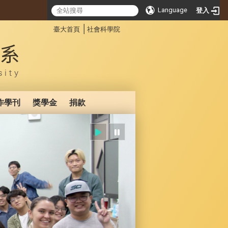
Language
登入
:::
│
臺大首頁
社會科學院
作學刊
獎學金
捐款