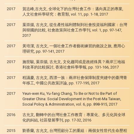
2017
賀志峰,古允文, 全球化下的台灣社會工作：邁向真正的專業,
人文社會科學研究：教育類, vol. 11, pp. 1-18, 2017
2017
葉崇揚, 古允文, 從生產性福利體制到社會投資福利國家：台灣
與韓國的比較, 社會政策與社會工作學刊, vol. 1, pp. 97-147,
2017
2017
黃培潔, 古允文, 一個社會工作者藝術練習的敘說之旅, 應用心
理研究, pp. 97-141, 2017
2017
施世駿, 葉崇揚, 古允文, 文化趨同或是政經殊異？兩岸三地福
利改革的比較探討, 香港社會科學學報, pp. 131-166, 2017
2017
程議慶, 古允文, 西漂一族：兩岸社會保障制度夾縫中的臺灣青
年移工, 中國公共政策評論, pp. 177-195, 2017
2017
Yeun-wen Ku, Yu-fang Chang, To Be or Not to Be Part of
Greater China: Social Development in the Post-Ma Taiwan,
Social Policy & Administration, vol. 6, pp. 898-915, 2017
2016
古允文, 翻轉中的台灣社會工作教育：專業化、多元化與全球
化的糾結, 社區發展季刊, pp. 17-32, 2016
2015
劉香蘭, 古允文, 台灣照顧分工的重組：兩個女性世代生命歷程