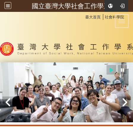
國立臺灣大學社會工作學系
:::
│
臺大首頁
社會科學院
Toggl