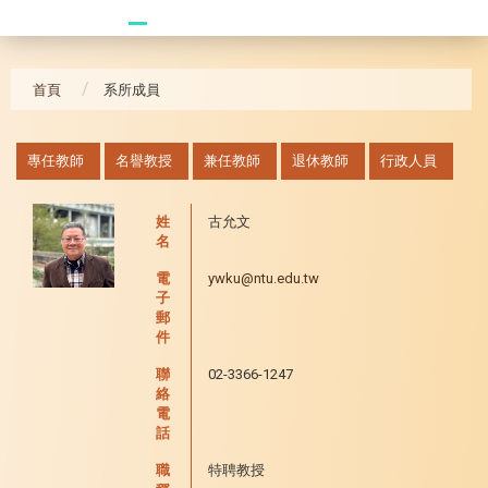
20240517 羅格斯大學
首頁
系所成員
:::
專任教師
名譽教授
兼任教師
退休教師
行政人員
姓
古允文
名
電
ywku@ntu.edu.tw
子
郵
件
聯
02-3366-1247
絡
電
話
職
特聘教授