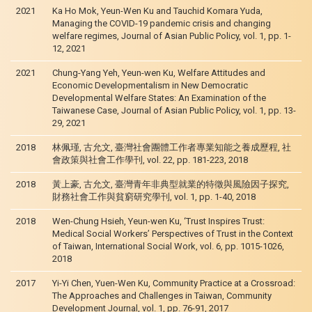
2021
Ka Ho Mok, Yeun-Wen Ku and Tauchid Komara Yuda,
Managing the COVID-19 pandemic crisis and changing
welfare regimes, Journal of Asian Public Policy, vol. 1, pp. 1-
12, 2021
2021
Chung-Yang Yeh, Yeun-wen Ku, Welfare Attitudes and
Economic Developmentalism in New Democratic
Developmental Welfare States: An Examination of the
Taiwanese Case, Journal of Asian Public Policy, vol. 1, pp. 13-
29, 2021
2018
林佩瑾, 古允文, 臺灣社會團體工作者專業知能之養成歷程, 社
會政策與社會工作學刊, vol. 22, pp. 181-223, 2018
2018
黃上豪, 古允文, 臺灣青年非典型就業的特徵與風險因子探究,
財務社會工作與貧窮研究學刊, vol. 1, pp. 1-40, 2018
2018
Wen-Chung Hsieh, Yeun-wen Ku, ‘Trust Inspires Trust:
Medical Social Workers’ Perspectives of Trust in the Context
of Taiwan, International Social Work, vol. 6, pp. 1015-1026,
2018
2017
Yi-Yi Chen, Yuen-Wen Ku, Community Practice at a Crossroad:
The Approaches and Challenges in Taiwan, Community
Development Journal, vol. 1, pp. 76-91, 2017