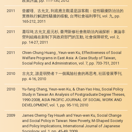
政策評論, pp. 111-130, 2012
2011
曾孆瑾、古允文, 到底應主觀還是該客觀：從性騷擾防治法的
實務執行解讀性騷擾的樣貌, 台灣社會福利學刊, vol. 九, pp.
165-212, 2011
2011
蕭琮琦,古允文,藍元杉, 臺灣新修社會救助法內涵探析：兼論非
營利組織在新制下與政府部門的互動, 社會保障研究, vol. 2,
pp. 14-27, 2011
2011
Chien-Chung Huang , Yeun-wen Ku, Effectiveness of Social
Welfare Programs in East Asia: A Case Study of Taiwan,
Social Policy and Administration, vol. 7, pp. 733-751, 2011
2010
古允文, 誰是弱勢者？一個風險社會的再思考, 社區發展季刊,
pp. 4-16, 2010
2010
Yu-fang Chang, Yeun-wen Ku, & Chan-Yao Hsu, Social Policy
Study in Taiwan An Analysis of Postgraduate Degree Theses,
1990-2008, ASIA PACIFIC JOURNAL OF SOCIAL WORK AND
DEVELOPMENT, vol. 1, pp. 95-110, 2010
2009
James Cherng-Tay Hsueh and Yeun-wen Ku, Social Change
and Social Policy in Taiwan: New Poverty, M-Shaped Society
and Policy Implications, International Journal of Japanese
Sociology, vol. 1, pp. 45-49, 2009