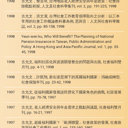
1998
古允文，詹宜璋, 台灣地區老人經濟安全與年金政策：社會排
除觀點初探, 人文及社會科學集刊, vol. 2, pp. 191-225, 1998
1998
古允文，洪文潔, 台灣社會工作教育倡導取向之分析：以三本
常用的社會工作概論教科書為例, 思與言：人文與社會科學雜
誌, vol. 2, pp. 85-158, 1998
1998
Yeun-wen ku, Who Will Benefit? The Planning of National
Pension Insurance in Taiwan, Public Administration and
Policy: A Hong Kong and Asia-Pacific Journal, vol. 1, pp. 33-
45, 1998
1998
古允文, 福利社區化與資源開發整合的問題與出路, 社會福利雙
月刊, pp. 4-11, 1998
1998
古允文，許凱翔, 新右派思潮下的英國福利國家：消融或轉型,
社會保險年刊, pp. 23-62, 1998
1997
古允文, 從福利國家發展談民營化下國家角色的挑戰, 社區發展
季刊, pp. 70-78, 1997
1997
古允文, 老人經濟安全與年金需求之觀點與議題, 社會福利雙月
刊, pp. 16-21, 1997
1997
古允文, 超級福利國家？「歐洲聯盟」社會政策的發展, 社會政
策與社會工作學刊, vol. 1, pp. 133-160, 1997