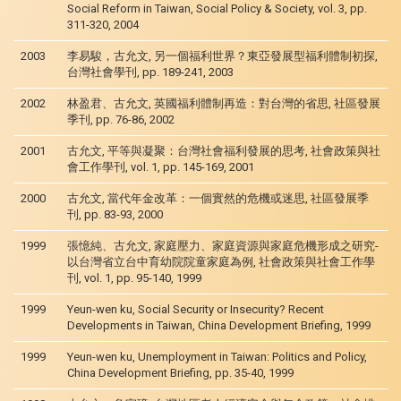
Social Reform in Taiwan, Social Policy & Society, vol. 3, pp.
311-320, 2004
2003
李易駿，古允文, 另一個福利世界？東亞發展型福利體制初探,
台灣社會學刊, pp. 189-241, 2003
2002
林盈君、古允文, 英國福利體制再造：對台灣的省思, 社區發展
季刊, pp. 76-86, 2002
2001
古允文, 平等與凝聚：台灣社會福利發展的思考, 社會政策與社
會工作學刊, vol. 1, pp. 145-169, 2001
2000
古允文, 當代年金改革：一個實然的危機或迷思, 社區發展季
刊, pp. 83-93, 2000
1999
張憶純、古允文, 家庭壓力、家庭資源與家庭危機形成之研究-
以台灣省立台中育幼院院童家庭為例, 社會政策與社會工作學
刊, vol. 1, pp. 95-140, 1999
1999
Yeun-wen ku, Social Security or Insecurity? Recent
Developments in Taiwan, China Development Briefing, 1999
1999
Yeun-wen ku, Unemployment in Taiwan: Politics and Policy,
China Development Briefing, pp. 35-40, 1999