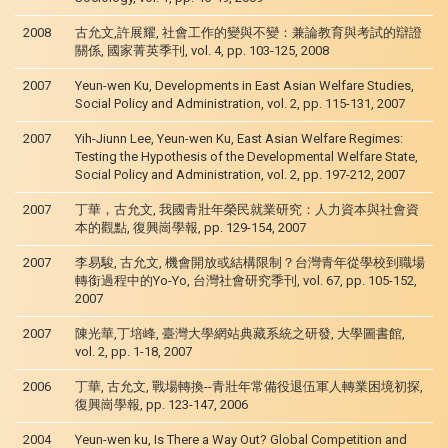
2008
古允文,許展耀, 社會工作的變與不變：兼論教育與考試的辯證
關係, 國家菁英季刊, vol. 4, pp. 103-125, 2008
2007
Yeun-wen Ku, Developments in East Asian Welfare Studies,
Social Policy and Administration, vol. 2, pp. 115-131, 2007
2007
Yih-Jiunn Lee, Yeun-wen Ku, East Asian Welfare Regimes:
Testing the Hypothesis of the Developmental Welfare State,
Social Policy and Administration, vol. 2, pp. 197-212, 2007
2007
丁華，古允文, 我國青壯年榮民就業研究：人力資本與社會資
本的觀點, 復興崗學報, pp. 129-154, 2007
2007
李易駿, 古允文, 機會開放或結構限制？台灣青年從學校到職場
轉銜過程中的Yo-Yo, 台灣社會研究季刊, vol. 67, pp. 105-152,
2007
2007
陳光華,丁培峰, 臺灣大學網站典藏系統之研發, 大學圖書館,
vol. 2, pp. 1-18, 2007
2006
丁華, 古允文, 戰場轉換--青壯年常備役退伍軍人轉業困境初探,
復興崗學報, pp. 123-147, 2006
2004
Yeun-wen ku, Is There a Way Out? Global Competition and