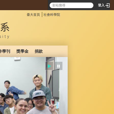
登入
:::
│
臺大首頁
社會科學院
作學刊
獎學金
捐款