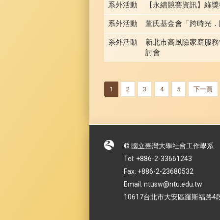
系外活動
【永續競賽資訊】綠獎徵
系外活動
董氏基金會「跨時光．
系外活動
新北市高風險家庭服務
討會
1
2
3
4
5
下一頁
© 國立臺灣大學社會工作學系
Tel: +886-2-33661243
Fax: +886-2-23680532
Email: ntusw@ntu.edu.tw
10617台北市大安區羅斯福路4段1號 No.1,