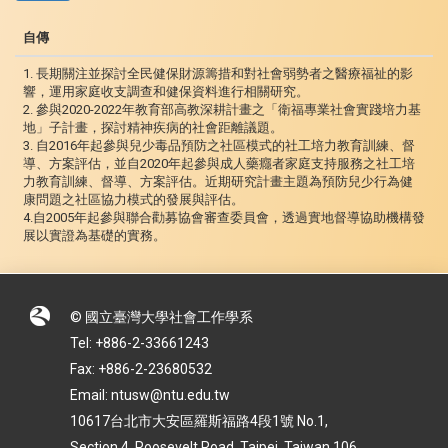
自傳
1. 長期關注並探討全民健保財源籌措和對社會弱勢者之醫療福祉的影
響，運用家庭收支調查和健保資料進行相關研究。
2. 參與2020-2022年教育部高教深耕計畫之「衛福專業社會實踐培力基
地」子計畫，探討精神疾病的社會距離議題。
3. 自2016年起參與兒少毒品預防之社區模式的社工培力教育訓練、督
導、方案評估，並自2020年起參與成人藥癮者家庭支持服務之社工培
力教育訓練、督導、方案評估。近期研究計畫主題為預防兒少行為健
康問題之社區協力模式的發展與評估。
4.自2005年起參與聯合勸募協會審查委員會，透過實地督導協助機構發
展以實證為基礎的實務。
© 國立臺灣大學社會工作學系
Tel: +886-2-33661243
Fax: +886-2-23680532
Email: ntusw@ntu.edu.tw
10617台北市大安區羅斯福路4段1號 No.1,
Section 4, Roosevelt Road, Taipei, Taiwan 106