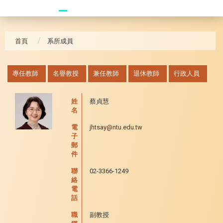
20241104 臥龍崗
首頁
系所成員
:::
專任教師
名譽教授
兼任教師
退休教師
行政人員
姓
蔡貞慧
名
電
jhtsay@ntu.edu.tw
子
郵
件
聯
02-3366-1249
絡
電
話
職
副教授