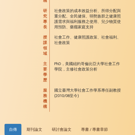
稱
研
社會政策的成本效益分析、所得分配與
究
重分配、全民健保、弱勢族群之健康照
專
護需求與福利服務之使用、兒少物質使
長
用預防、藥癮家庭支持
授
社會工作、健康照護政策、社會福利、
課
社會政策
領
域
主
PhD，美國紐約哥倫比亞大學社會工作
要
學院，主修社會政策分析
學
歷
服
國立臺灣大學社會工作學系專任副教授
務
(2010/08至今)
機
構
自傳
期刊論文
研討會論文
專書 / 專書章節