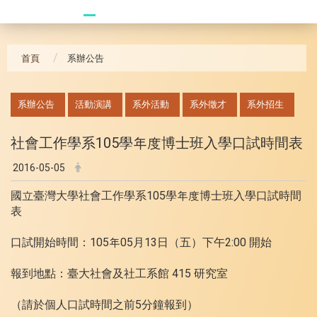
20241104 臥龍崗
首頁
系辦公告
:::
系辦公告
活動演講
系外活動
系外徵才
系外招生
社會工作學系105學年度博士班入學口試時間表
2016-05-05
105
國立臺灣大學社會工作學系
學年度博士班入學口試時間
表
105
05
13
2:00
口試開始時間：
年
月
日（五）下午
開始
415
報到地點：臺大社會及社工系館
研究室
5
（請於個人口試時間之前
分鐘報到）