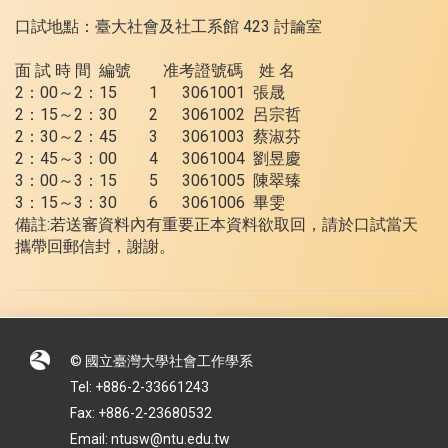
423
口試地點：臺大社會及社工系館
討論室
面
試
時
間
編號
准考證號碼
姓
名
2
00
2
15 1 3061001
：
～
：
張晟
2
15
2
30 2 3061002
：
～
：
呂宗哲
2
30
2
45 3 3061003
：
～
：
蔡淑芬
2
45
3
00 4 3061004
：
～
：
劉昱慶
3
00
3
15 5 3061005
：
～
：
陳翠臻
3
15
3
30 6 3061006
：
～
：
畢雯
:
備註
若送審資料內有重要正本資料欲取回，請於口試當天
攜帶回郵信封，謝謝。
© 國立臺灣大學社會工作學系
Tel: +886-2-33661243
Fax: +886-2-23680532
Email: ntusw@ntu.edu.tw