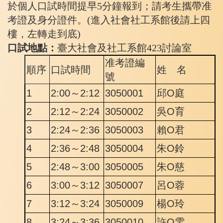
於個人口試時間提早5分鐘報到；請考生攜帶准
考證及身分證件。(進入社會社工系館後請上四
樓，左轉走到底)
口試地點：
臺大社會及社工系館423討論室
准考證編
順序
口試時間
姓 名
號
1
2:00～2:12
3050001
邱O庭
2
2:12～2:24
3050002
吳O育
3
2:24～2:36
3050003
賴O君
4
2:36～2:48
3050004
朱O鈴
5
2:48～3:00
3050005
朱O慈
6
3:00～3:12
3050007
呂O蓉
7
3:12～3:24
3050009
楊O玲
8
3:24～3:36
3050010
許O雯