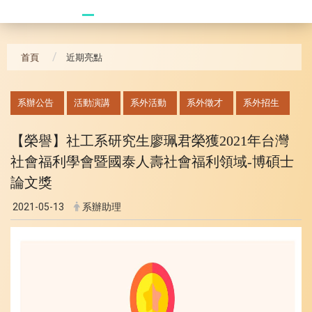
20241104 臥龍崗
首頁
近期亮點
:::
系辦公告
活動演講
系外活動
系外徵才
系外招生
【榮譽】社工系研究生廖珮君榮獲2021年台灣
社會福利
學會暨國泰人壽社會福利領域-博碩士
論文獎
2021-05-13
系辦助理