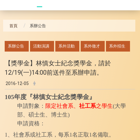
20241104 臥龍崗
首頁
系辦公告
:::
系辦公告
活動演講
系外活動
系外徵才
系外招生
【獎學金】林慎女士紀念獎學金，請於
12/19(一)14:00前送件至系辦申請。
2016-12-05
105年度『林慎女士紀念獎學金』
申請對象：
限定社會系、
社工系
之學生
(大學
部、碩士生、博士生)
申請資格：
1、社會系或社工系，每系1名正取1名備取。