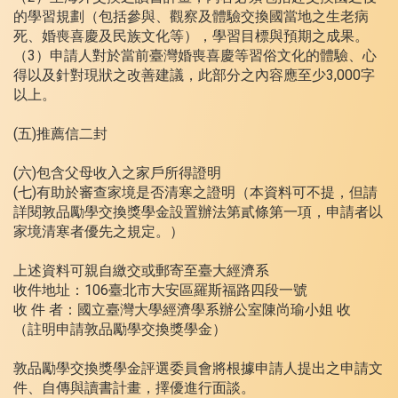
的學習規劃（包括參與、觀察及體驗交換國當地之生老病
死、婚喪喜慶及民族文化等），學習目標與預期之成果。
（3）申請人對於當前臺灣婚喪喜慶等習俗文化的體驗、心
得以及針對現狀之改善建議，此部分之內容應至少3,000字
以上。
(五)推薦信二封
(六)包含父母收入之家戶所得證明
(七)有助於審查家境是否清寒之證明（本資料可不提，但請
詳閱敦品勵學交換獎學金設置辦法第貳條第一項，申請者以
家境清寒者優先之規定。）
上述資料可親自繳交或郵寄至臺大經濟系
收件地址：106臺北市大安區羅斯福路四段一號
收 件 者：國立臺灣大學經濟學系辦公室陳尚瑜小姐 收
（註明申請敦品勵學交換獎學金）
敦品勵學交換獎學金評選委員會將根據申請人提出之申請文
件、自傳與讀書計畫，擇優進行面談。