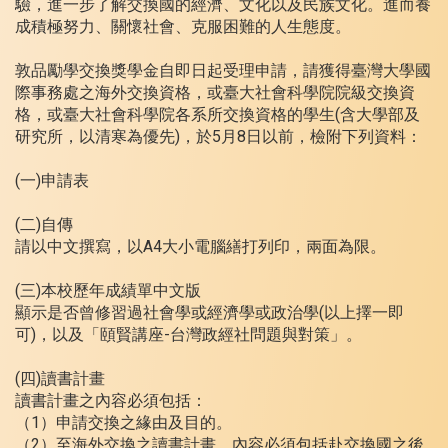
驗，進一步了解交換國的經濟、文化以及民族文化。進而養
成積極努力、關懷社會、克服困難的人生態度。
敦品勵學交換獎學金自即日起受理申請，請獲得臺灣大學國
際事務處之海外交換資格，或臺大社會科學院院級交換資
格，或臺大社會科學院各系所交換資格的學生(含大學部及
研究所，以清寒為優先)，於5月8日以前，檢附下列資料：
(一)申請表
(二)自傳
請以中文撰寫，以A4大小電腦繕打列印，兩面為限。
(三)本校歷年成績單中文版
顯示是否曾修習過社會學或經濟學或政治學(以上擇一即
可)，以及「頤賢講座-台灣政經社問題與對策」。
(四)讀書計畫
讀書計畫之內容必須包括：
（1）申請交換之緣由及目的。
（2）至海外交換之讀書計畫，內容必須包括赴交換國之後