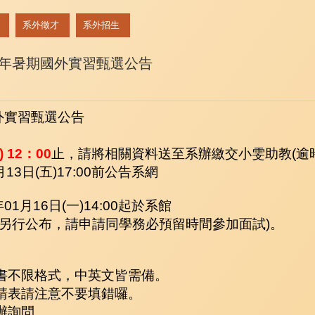
系外徵才
系外招生
6年暑期國外實習甄選公告
外實習甄選公告
 12：00
止，請將相關資料送至系辦繳交小雯助教(逾
13日(五)17:00前公告系網
1月16日(一)14:00起於系館
將另行公布，請申請同學務必預留時間參加面試)。
書不限格式，中英文皆需備。
請表請注意不要填錯囉。
辦詢問。