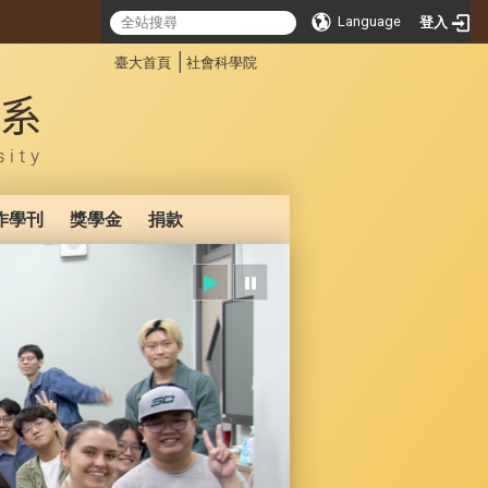
Language
登入
:::
│
臺大首頁
社會科學院
作學刊
獎學金
捐款