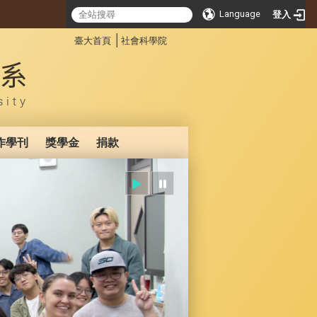
Language
登入
:::
│
臺大首頁
社會科學院
作學刊
獎學金
捐款