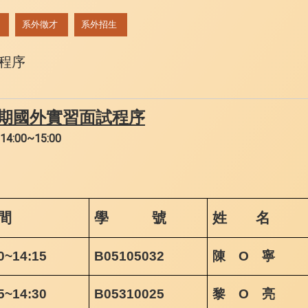
系外徵才
系外招生
試程序
期國外實習面試程序
14:00~15:00
間
學 號
姓 名
0~14:15
B05105032
陳 O 寧
5~14:30
B05310025
黎 O 亮