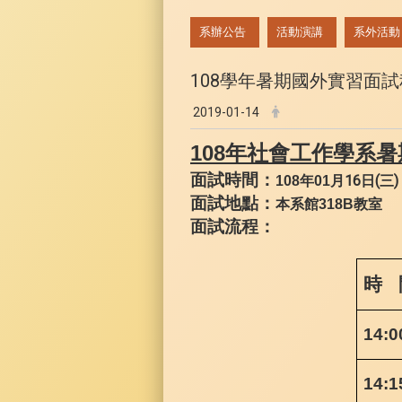
:::
系辦公告
活動演講
系外活動
108學年暑期國外實習面
2019-01-14
108
年社會工作學系暑
面試時間：
月16日(三) 
108
年01
面試地點：
本系館318B
教室
面試流程：
時 
14:0
14:1