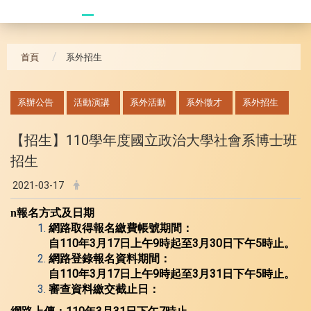
20241104 臥龍崗
首頁
系外招生
:::
系辦公告
活動演講
系外活動
系外徵才
系外招生
【招生】110學年度國立政治大學社會系博士班
招生
2021-03-17
n
報名方式及日期
網路取得報名繳費帳號期間：
110
3
17
9
3
30
5
自
年
月
日上午
時起至
月
日下午
時止。
網路登錄報名資料期間：
110
3
17
9
3
31
5
自
年
月
日上午
時起至
月
日下午
時止。
審查資料繳交截止日：