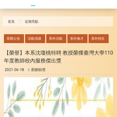
20241104 臥龍崗
首頁
近期亮點
:::
系辦公告
活動演講
系外活動
系外徵才
系外招生
【榮譽】本系沈瓊桃特聘 教授榮獲臺灣大學110
年度教師校內服務傑出獎
2021-06-18
系辦助理