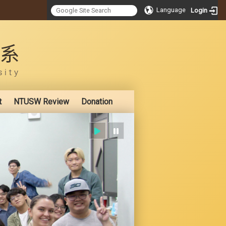
Language
Login
:::
t
NTUSW Review
Donation