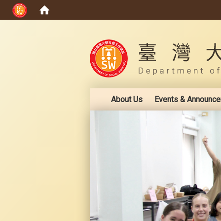
:::
About Us
Events & Announc