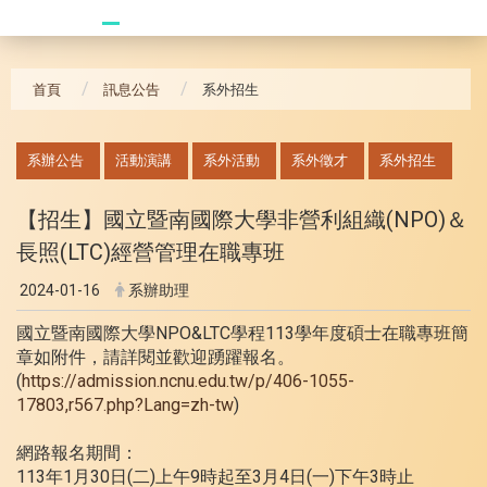
20240621_哥大拜訪團
首頁
訊息公告
系外招生
:::
系辦公告
活動演講
系外活動
系外徵才
系外招生
【招生】國立暨南國際大學非營利組織(NPO)＆
長照(LTC)經營管理在職專班
2024-01-16
系辦助理
國立暨南國際大學NPO&LTC學程113學年度碩士在職專班簡
章如附件，請詳閱並歡迎踴躍報名。
(
https://admission.ncnu.edu.tw/p/406-1055-
17803,r567.php?Lang=zh-tw
)
網路報名期間：
113年1月30日(二)上午9時起至3月4日(一)下午3時止