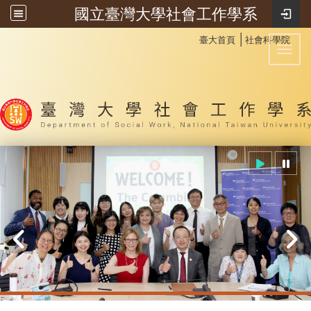
國立臺灣大學社會工作學系
:::
│
臺大首頁
社會科學院
Toggl