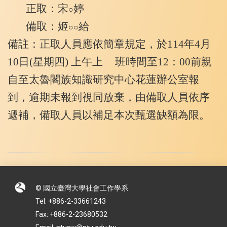
正取：宋
婷
○
備取：姬
給
○○
備註：正取人員應依簡章規定，於114年4月
10日(星期四) 上午上
班時間至12：00前親
自至太魯閣族知識研究中心花蓮辦公室
報
到，逾期未報到視同放棄，由備取人員依序
遞補，備取人員
以補足本次甄選缺額為限。
© 國立臺灣大學社會工作學系
Tel: +886-2-33661243
Fax: +886-2-23680532