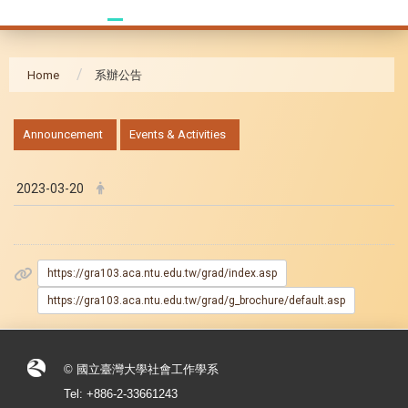
Home
系辦公告
:::
Announcement
Events & Activities
2023-03-20
https://gra103.aca.ntu.edu.tw/grad/index.asp
https://gra103.aca.ntu.edu.tw/grad/g_brochure/default.asp
© 國立臺灣大學社會工作學系
Tel: +886-2-33661243