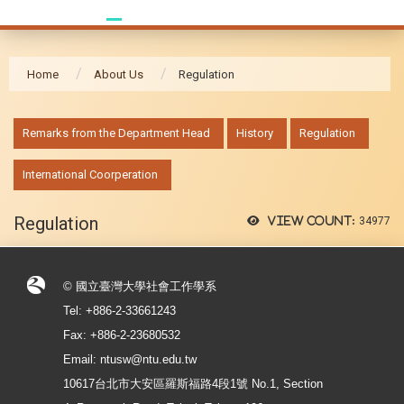
Home
About Us
Regulation
:::
Remarks from the Department Head
History
Regulation
International Coorperation
Regulation
View count:
34977
© 國立臺灣大學社會工作學系
Tel: +886-2-33661243
Fax: +886-2-23680532
Email: ntusw@ntu.edu.tw
10617台北市大安區羅斯福路4段1號 No.1, Section