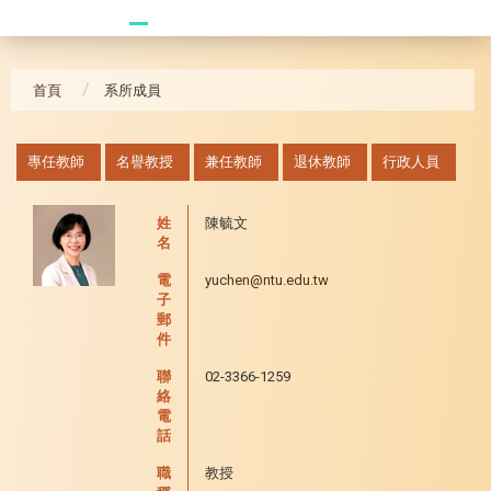
20241104 臥龍崗
首頁
系所成員
:::
專任教師
名譽教授
兼任教師
退休教師
行政人員
姓
陳毓文
名
電
yuchen@ntu.edu.tw
子
郵
件
聯
02-3366-1259
絡
電
話
職
教授