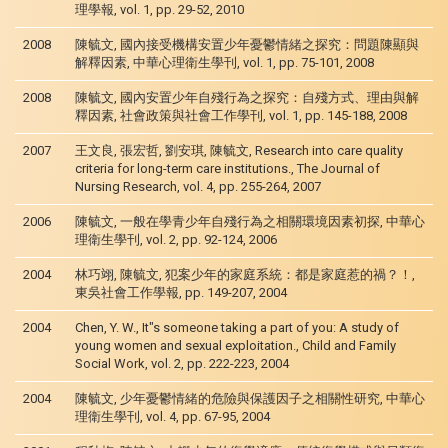
理學報, vol. 1, pp. 29-52, 2010
2008
陳毓文, 國內接受機構安置少年憂鬱情緒之探究：問題陳顯與
解釋因素, 中華心理衛生學刊, vol. 1, pp. 75-101, 2008
2008
陳毓文, 國內安置少年自殘行為之探究：自殘方式、理由與解
釋因素, 社會政策與社會工作學刊, vol. 1, pp. 145-188, 2008
2007
王文良, 張宏哲, 劉安琪, 陳毓文, Research into care quality
criteria for long-term care institutions., The Journal of
Nursing Research, vol. 4, pp. 255-264, 2007
2006
陳毓文, 一般在學青少年自殘行為之相關環境因素初探, 中華心
理衛生學刊, vol. 2, pp. 92-124, 2006
2004
林巧翊, 陳毓文, 犯案少年的家庭系統：都是家庭惹的禍？！,
東吳社會工作學報, pp. 149-207, 2004
2004
Chen, Y. W., It"s someone taking a part of you: A study of
young women and sexual exploitation., Child and Family
Social Work, vol. 2, pp. 222-223, 2004
2004
陳毓文, 少年憂鬱情緒的危險與保護因子之相關性研究, 中華心
理衛生學刊, vol. 4, pp. 67-95, 2004