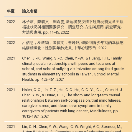
年度
論文名稱
2022
林子茗、陳毓文、劉嘉雯, 新冠肺炎疫情下經濟弱勢兒童主觀
福祉狀況與相關因素探究，調查研究-方法與應用, 調查研究-
方法與應用, pp. 11-45, 2022
2022
呂信慧，巫政穎，陳毓文，曹峰銘, 學齡到青少年期的幸福感
結構精緻化：性別與年齡效果, 中華心理學刊, 2022
2021
Chen, J. -K., Wang, S. -C., Chen, Y. -W., & Huang, T. H., Family
climate, social relationships with peers and teachers at
school, and school bullying victimization among third grade
students in elementary schools in Taiwan., School Mental
Health, pp. 452-461, 2021
2021
Hsieh, C. C., Lin, Z. Z., Ho, C. C., Ho, C. C., Yu, C. J., Chen, H. J.
Chen, Y. W., & Hsiao, F. H., The short- and long-term causal
relationships between self-compassion, trait mindfulness,
caregiver stress, and depressive symptoms in family
caregivers of patients with lung cancer., Mindfulness, pp.
1812-1821, 2021
2021
Lin, C.-H., Chen, Y.-W., Wang, C.-W. Wright, A.C., Spencer, M.,
& Van Wichelen, S., Changing nature of adoption and need