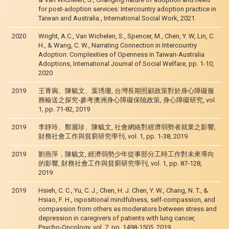
for post-adoption services: Intercountry adoption practice in
Taiwan and Australia., International Social Work, 2021
2020
Wright, A.C., Van Wichelen, S., Spencer, M., Chen, Y. W, Lin, C.
H., & Wang, C. W., Narrating Connection in Intercountry
Adoption: Complexities of Openness in Taiwan-Australia
Adoptions, International Journal of Social Welfare, pp. 1-10,
2020
2019
王青琬、陳毓文、葉琇珊, 台灣長期照顧政策對於身心障礙服
務輸送之探究-參考澳洲身心障礙保險政策, 身心障礙研究, vol.
1, pp. 71-82, 2019
2019
李靜玲、鄭麗珍、陳毓文, 社會網絡對經濟弱勢者就業之影響,
財務社會工作與貧窮研究學刊, vol. 1, pp. 1-38, 2019
2019
劉燕萍，陳毓文, 經濟弱勢少年從事部分工時工作對未來導向
的影響, 財務社會工作與貧窮研究學刊, vol. 1, pp. 87-128,
2019
2019
Hsieh, C. C., Yu, C. J., Chen, H. J. Chen, Y. W., Chang, N. T., &
Hsiao, F. H., ispositional mindfulness, self-compassion, and
compassion from others as moderators between stress and
depression in caregivers of patients with lung cancer,
Psycho-Oncology, vol. 7, pp. 1498-1505, 2019