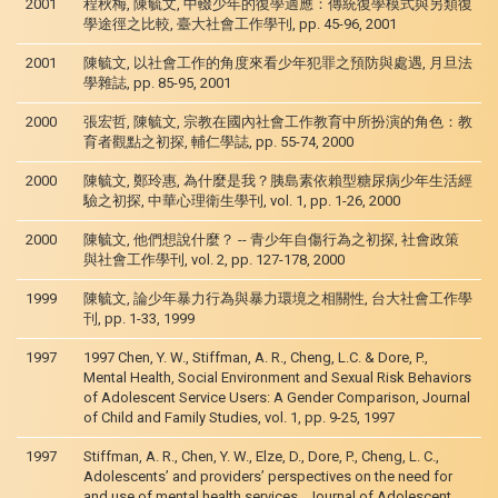
2001
程秋梅, 陳毓文, 中輟少年的復學適應：傳統復學模式與另類復
學途徑之比較, 臺大社會工作學刊, pp. 45-96, 2001
2001
陳毓文, 以社會工作的角度來看少年犯罪之預防與處遇, 月旦法
學雜誌, pp. 85-95, 2001
2000
張宏哲, 陳毓文, 宗教在國內社會工作教育中所扮演的角色：教
育者觀點之初探, 輔仁學誌, pp. 55-74, 2000
2000
陳毓文, 鄭玲惠, 為什麼是我？胰島素依賴型糖尿病少年生活經
驗之初探, 中華心理衛生學刊, vol. 1, pp. 1-26, 2000
2000
陳毓文, 他們想說什麼？ -- 青少年自傷行為之初探, 社會政策
與社會工作學刊, vol. 2, pp. 127-178, 2000
1999
陳毓文, 論少年暴力行為與暴力環境之相關性, 台大社會工作學
刊, pp. 1-33, 1999
1997
1997 Chen, Y. W., Stiffman, A. R., Cheng, L.C. & Dore, P.,
Mental Health, Social Environment and Sexual Risk Behaviors
of Adolescent Service Users: A Gender Comparison, Journal
of Child and Family Studies, vol. 1, pp. 9-25, 1997
1997
Stiffman, A. R., Chen, Y. W., Elze, D., Dore, P., Cheng, L. C.,
Adolescents’ and providers’ perspectives on the need for
and use of mental health services., Journal of Adolescent