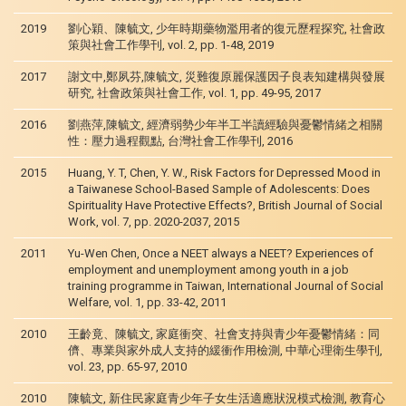
2019
劉心穎、陳毓文, 少年時期藥物濫用者的復元歷程探究, 社會政
策與社會工作學刊, vol. 2, pp. 1-48, 2019
2017
謝文中,鄭夙芬,陳毓文, 災難復原麗保護因子良表知建構與發展
研究, 社會政策與社會工作, vol. 1, pp. 49-95, 2017
2016
劉燕萍,陳毓文, 經濟弱勢少年半工半讀經驗與憂鬱情緒之相關
性：壓力過程觀點, 台灣社會工作學刊, 2016
2015
Huang, Y. T, Chen, Y. W., Risk Factors for Depressed Mood in
a Taiwanese School-Based Sample of Adolescents: Does
Spirituality Have Protective Effects?, British Journal of Social
Work, vol. 7, pp. 2020-2037, 2015
2011
Yu-Wen Chen, Once a NEET always a NEET? Experiences of
employment and unemployment among youth in a job
training programme in Taiwan, International Journal of Social
Welfare, vol. 1, pp. 33-42, 2011
2010
王齡竟、陳毓文, 家庭衝突、社會支持與青少年憂鬱情緒：同
儕、專業與家外成人支持的緩衝作用檢測, 中華心理衛生學刊,
vol. 23, pp. 65-97, 2010
2010
陳毓文, 新住民家庭青少年子女生活適應狀況模式檢測, 教育心