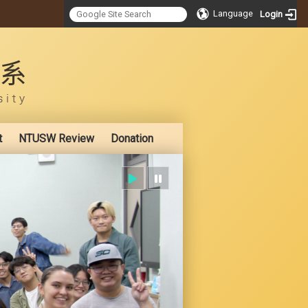
Language
Login
:::
t
NTUSW Review
Donation