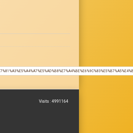
%E8%87%BA%E7%81%A3%E5%A4%A7%E5%AD%B8%E7%A4%BE%E6%9C%83%E5%B7
Visits : 4991164