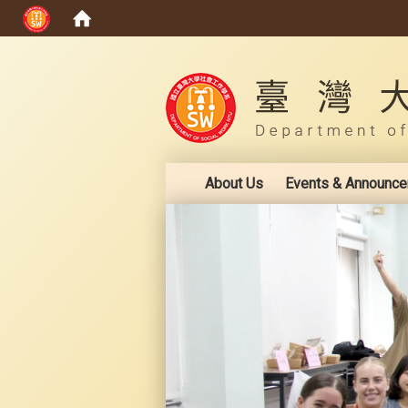
:::
About Us
Events & Announc