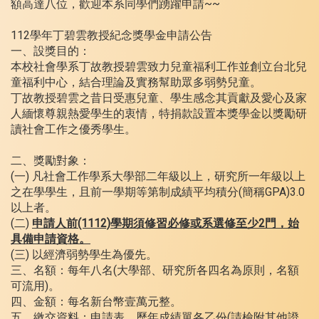
額高達八位，歡迎本系同學們踴躍申請~~
112學年丁碧雲教授紀念獎學金申請公告
一、設獎目的：
本校社會學系丁故教授碧雲致力兒童福利工作並創立台北兒
童福利中心，結合理論及實務幫助眾多弱勢兒童。
丁故教授碧雲之昔日受惠兒童、學生感念其貢獻及愛心及家
人緬懷尊親熱愛學生的衷情，特捐款設置本獎學金以獎勵研
讀社會工作之優秀學生。
二、獎勵對象：
(一) 凡社會工作學系大學部二年級以上，研究所一年級以上
之在學學生，且前一學期等第制成績平均積分(簡稱GPA)3.0
以上者。
(二)
申請人前(1112)學期須修習必修或系選修至少2門，始
具備申請資格。
(三) 以經濟弱勢學生為優先。
三、名額：每年八名(大學部、研究所各四名為原則，名額
可流用)。
四、金額：每名新台幣壹萬元整。
五、繳交資料：申請表、歷年成績單各乙份(請檢附其他證