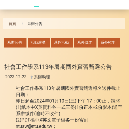
20241104 臥龍崗
首頁
系辦公告
:::
系辦公告
活動演講
系外活動
系外徵才
系外招生
社會工作學系113年暑期國外實習甄選公告
2023-12-23
系辦助理
社會工作學系113年暑期國外實習甄選報名送件截止
日期：
即日起至2024年01月10日(三)下午 17：00止，請將
(1)紙本中X英資料各一式三份(1份正本+2份影本)送至
系辦繳件(逾時不收件)
(2)PDF檔中X英文電子檔各一份寄到
ntusw@ntu.edu.tw；