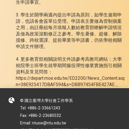
生申請事宜。
3. 學生於開學兩週內提出申請為原則，如學生逾期申
請，也請各會簽單位受理。申請表主要做為管制個案
之用，由註冊組每月填報人數給教育部瞭解申請情況
及做為政策滾動修正之參考。學生暑修、超修、解除
擋修、跨校選課、提前畢業等申請書，仍依學校相關
申請文件辦理。
4. 更多教育部相關說明文件請參考高教司網站：大學
校院學士班學生就學期間服役彈性修業實施指引相關
資料及常見問答：
https://depart.moe.edu.tw/ED2200/News_Content.aspx
n=38E925417DBAF594&s=DBB97454FBE427AE
。
© 國立臺灣大學社會工作學系
Tel: +886-2-33661243
Fax: +886-2-23680532
Email: ntusw@ntu.edu.tw