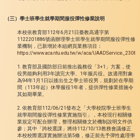
（三）學士班學生就學期間服役彈性修業說明
本校依教育部112年6月21日臺教高通字第
1122201886號函辦理學士班學生就學期間服役彈性修
業機制，已新增於本組網頁業務項目：
https://www.aca.ntu.edu.tw/w/aca/UAADService_230
1. 教育部及國防部日前推出義務役「3+1」方案，使
役男能夠利用3年讀完大學、1年服兵役。故適用對象
為94年1月1日以後出生之學士班役男，規劃於在學期
間（113年起）休學服役1年者，提供彈性修業措施令
其如期畢業。
2. 依教育部112/06/21發布之「大學校院學士班學生
就學期間服役彈性修業實施指引」，本校現行相關修
業規定可配合辦理，整理相關條文於機制說明文件供
參；其中「跨校選課」將待112/10/13教務會議修正
本校校際選課實施辦法第5條，修正前先予彈性處理學