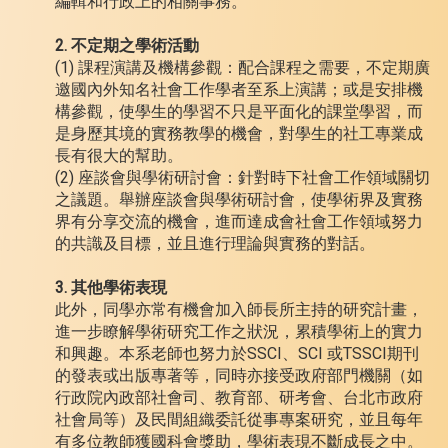
編輯和行政上的相關事務。
2. 不定期之學術活動
(1) 課程演講及機構參觀：配合課程之需要，不定期廣
邀國內外知名社會工作學者至系上演講；或是安排機
構參觀，使學生的學習不只是平面化的課堂學習，而
是身歷其境的實務教學的機會，對學生的社工專業成
長有很大的幫助。
(2) 座談會與學術研討會：針對時下社會工作領域關切
之議題。舉辦座談會與學術研討會，使學術界及實務
界有分享交流的機會，進而達成會社會工作領域努力
的共識及目標，並且進行理論與實務的對話。
3. 其他學術表現
此外，同學亦常有機會加入師長所主持的研究計畫，
進一步瞭解學術研究工作之狀況，累積學術上的實力
和興趣。本系老師也努力於SSCI、SCI 或TSSCI期刊
的發表或出版專著等，同時亦接受政府部門機關（如
行政院內政部社會司、教育部、研考會、台北市政府
社會局等）及民間組織委託從事專案研究，並且每年
有多位教師獲國科會獎助，學術表現不斷成長之中。