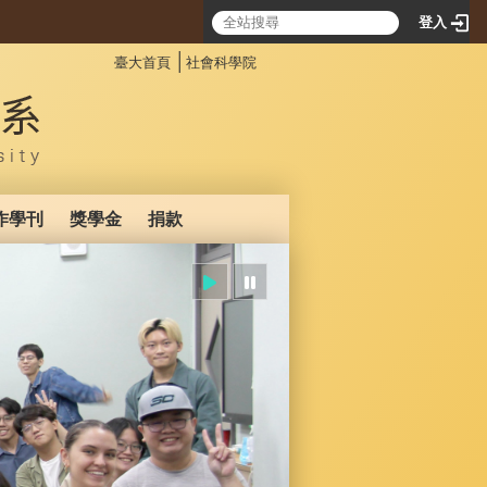
登入
:::
│
臺大首頁
社會科學院
作學刊
獎學金
捐款