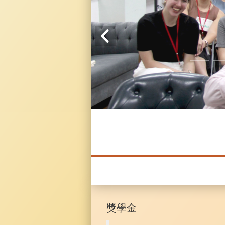
20241104 臥龍崗
獎學金