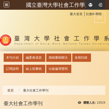
國立臺灣大學社會工作學系
:::
│
臺大首頁
社會科學院
Toggl
:::
本刊介紹
編委會成員
徵稿審稿辦法
各期目錄
訂閱說明
線上投審稿
出版倫理聲明
首頁
臺大社會工作學刊
臺大社會工作學刊
瀏覽人次:
23529