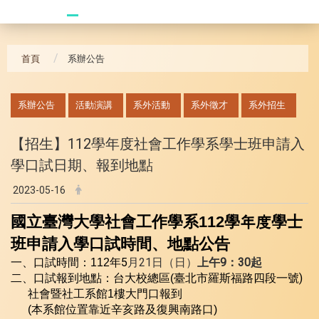
20240621_哥大拜訪團
首頁
系辦公告
:::
系辦公告
活動演講
系外活動
系外徵才
系外招生
【招生】112學年度社會工作學系學士班申請入
學口試日期、報到地點
2023-05-16
國立臺灣大學社會工作學系112學年度學士
班申請入學口試時間、地點公告
年5
月21日（日）
上午9：30起
一、口試時間：112
臺北市羅斯福路四段一號)
二、口試報到地點：台大校總區(
樓大門口報到
社會暨社工系館1
(
本系館位置靠近辛亥路及復興南路口)