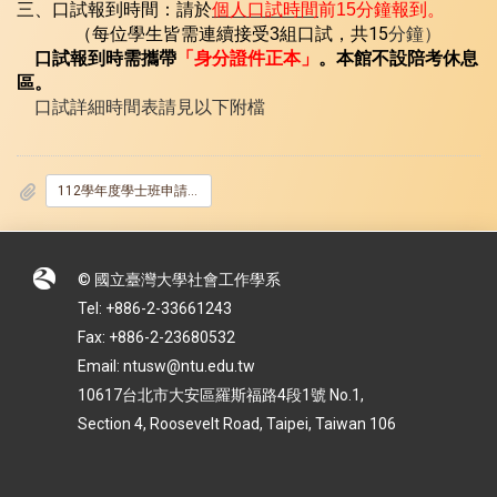
分鐘報到。
三、口試報到時間：請於
個人口試時間
前15
組口試，共15
分鐘）
（每位學生皆需連續接受3
口試報到時需攜帶
「身分證件正本」
。本館不設陪考休息
區。
口試詳細時間表請見以下附檔
112學年度學士班申請入學口試時間_地點表_公告版_.pdf
© 國立臺灣大學社會工作學系
Tel: +886-2-33661243
Fax: +886-2-23680532
Email: ntusw@ntu.edu.tw
10617台北市大安區羅斯福路4段1號 No.1,
Section 4, Roosevelt Road, Taipei, Taiwan 106