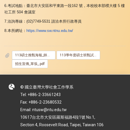
6.
考試地點：臺北市大安區和平東路一段
162
號，本校校本部樸大樓
5
樓
社工所
504
會議室
7.
洽詢專線：
(02)7749-5531
請洽本所行政專員
8.
本所網址：
https://www.sw.ntnu.
edu.tw/
113碩士推甄海報_師大_.jpg
113學年度碩士班甄試入學招生簡章.pdf
招生宣傳_單張_.pdf
© 國立臺灣大學社會工作學系
Tel: +886-2-33661243
Fax: +886-2-23680532
Email: ntusw@ntu.edu.tw
10617台北市大安區羅斯福路4段1號 No.1,
Section 4, Roosevelt Road, Taipei, Taiwan 106