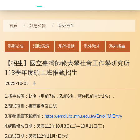
20241104 臥龍崗
首頁
訊息公告
系外招生
:::
系辦公告
活動演講
系外活動
系外徵才
系外招生
【招生】國立臺灣師範大學社會工作學研究所
113學年度碩士班推甄招生
2023-10-05
1.
招生名額：
14
名（甲組
7
名，乙組
6
名，新住民組合計
1
名）
。
2.
甄試項目：書面審查及口試
3.
完整簡章下載網址：
https://enroll.itc.
ntnu.edu.tw/Enroll/MrEntry
4.
網路報名日期：民國
112
年
10
月
3
日
(
二
)
～
10
月
11
日
(
三
)
5.
口試日期：民國
112
年
11
月
4
日
(
六
)