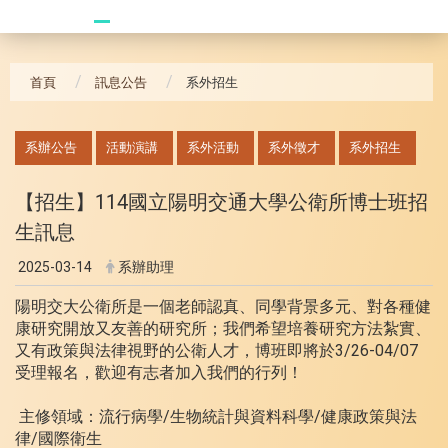
20240621_哥大拜訪團
首頁
訊息公告
系外招生
:::
系辦公告
活動演講
系外活動
系外徵才
系外招生
【招生】114國立陽明交通大學公衛所博士班招
生訊息
2025-03-14
系辦助理
陽明交大公衛所是一個老師認真、同學背景多元、對各種健
康研究開放又友善的研究所；我們希望培養研究方法紮實、
又有政策與法律視野的公衛人才，博班即將於3/26-04/07
受理報名，歡迎有志者加入我們的行列！
主修領域：流行病學/生物統計與資料科學/健康政策與法
律/國際衛生