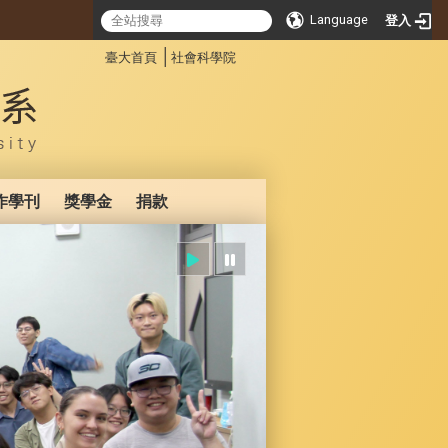
Language
登入
:::
│
臺大首頁
社會科學院
作學刊
獎學金
捐款