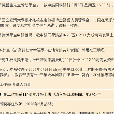
「孫哲生先生獎助學金」，欲申請同學請於 9月5日 星期五 16:00 
度「國立臺灣大學侯永雄校友進修碩博士醫護人員獎學金」，限在職碩
16:00 前，繳交紙本申請文件至系辦，逾時不收件。
傅鐘獎學金申請說明，欲申請同學請於8/29(五)12:00 完成填寫表
SR計畫《超高齡社會幸福學─在地青銀共好實踐》聘用社工助理
研究生校長獎申請，欲申請同學請於8月11日(一)中午12:00前備妥
金，本系收件至2025年07月16日(三)中午12:00止，逾期不收件(
職者」；教育部所有一~三年級本國籍在學博士生符合「在外無專職
工作學刊 徵人啟事
社會工作學系114學年度學士班申請入學口試時間、地點公告
聘專任教師（2026年2月起聘）
臺灣大學社會工作學系博士班招生考試-口試名單、時間地點及注意事項