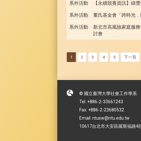
系外活動
【永續競賽資訊】綠獎徵
系外活動
董氏基金會「跨時光．
系外活動
新北市高風險家庭服務
討會
1
2
3
4
5
下一頁
© 國立臺灣大學社會工作學系
Tel: +886-2-33661243
Fax: +886-2-23680532
Email: ntusw@ntu.edu.tw
10617台北市大安區羅斯福路4段1號 No.1,