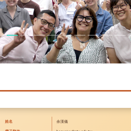
姓名
余漢儀