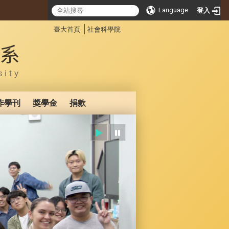
Language
登入
:::
│
臺大首頁
社會科學院
作學刊
獎學金
捐款