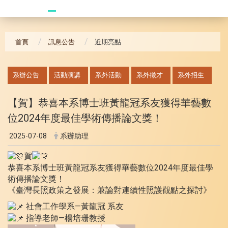
20240621_哥大拜訪團
首頁
訊息公告
近期亮點
:::
系辦公告
活動演講
系外活動
系外徵才
系外招生
【賀】恭喜本系博士班黃龍冠系友獲得華藝數
位2024年度最佳學術傳播論文獎！
2025-07-08
系辦助理
賀
恭喜本系博士班黃龍冠系友獲得華藝數位2024年度最佳學
術傳播論文獎！
《臺灣長照政策之發展：兼論對連續性照護觀點之探討》
社會工作學系—黃龍冠 系友
指導老師—楊培珊教授